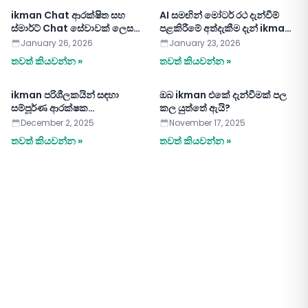
ikman Chat ආරක්ෂිත සහ
AI සමඟින් මෝටර් රථ දැන්වීම්
ස්මාර්ට් Chat සේවාවක් ලෙස
පළකිරීමේ අත්දැකීම දැන් ikman
අලුත් වෙයි
iOS හරහා
January 26, 2026
January 23, 2026
තවත් කියවන්න »
තවත් කියවන්න »
ikman පරිශීලකයින් සඳහා
ඔබ ikman එකේ දැන්වීමක් පල
සම්පූර්ණ ආරක්ෂක
කල යුත්තේ ඇයි?
මාර්ගෝපදේශය
December 2, 2025
November 17, 2025
තවත් කියවන්න »
තවත් කියවන්න »