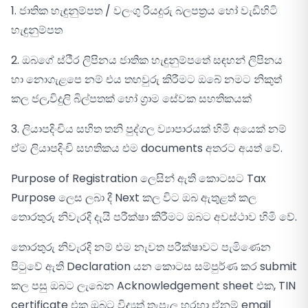
1. ජාතික හැඳුනුම්පත / වලංගු රියදුරු බලපත්‍රය හෝ වැඩිහිටි
හැඳුනුම්පත
2. ඔබගේ ස්ථීර ලිපිනය ජාතික හැඳුනුම්පතේ සඳහන් ලිපිනය
හා නොගැළපෙ නම් එය තහවුරු කිරීමට ඔබේ නමට නිකුත්
කල ජල,විදුලි බිල්පතක් හෝ ග්‍රාම සේවක සහතිකයක්
3. ලියාපදිංචිය සහිත තනි පුද්ගල ව්‍යාපාරයක් හිමි අයෙක් නම්
ඒම ලියාපදිංචි සහතිකය එම documents අතරට අයත් වේ.
Purpose of Registration ලෙසින් ඇති කොටසට Tax
Purpose ලෙස ලබා දී Next කල විට ඔබ ඇතුළත් කල
තොරතුරු නිවැරදි දැයි පරීක්ෂා කිරීමට ඔබට අවස්ථාව හිමි වේ.
තොරතුරු නිවැරදි නම් එම නැවත පරීක්ෂාවට පැමිණෙන
පිටුවේ ඇති Declaration යන කොටස සම්පුර්ණ කර submit
කල පසු ඔබට ලැබෙන Acknowledgement sheet එක, TIN
certificate එක ඔබට විද්‍යුත් තැපැල හරහා ඒනම් email