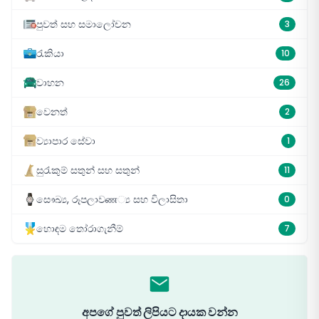
පුවත් සහ සමාලෝචන
3
රැකියා
10
වාහන
26
වෙනත්
2
ව්‍යාපාර සේවා
1
සුරැකුම් සතුන් සහ සතුන්
11
සෞඛ්‍ය, රූපලාවண්‍ය සහ විලාසිතා
0
හොඳම තෝරාගැනීම්
7
අපගේ පුවත් ලිපියට දායක වන්න