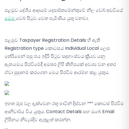
පළමුව දේශීය ආදායම් දෙපාර්තමේන්තුවේ නිල වෙබ් අඩවියේ
මෙම
වෙබ් පිටුව වෙත පැමිණිය යුතු වනවා.
පළමුව Taxpayer Registration Details හි ඇති
Registration type කොටසය Individual Local ලෙස
තේරීමෙන් පසු එය ඉදිරි පිටුව සඳහා ස්වයංක්‍රීයව යනු
ඇත.මෙය පිරවීමේදී අමතර ලිපි කිහිපයක් අවශ්‍ය වන අතර
ඒවා සුදානම් කරගෙන මෙය පිරවීම ආරම්භ කළ යුතුය.
ඉහත රූප වල දැක්වෙන රතු පාටින් දිස්වන “*” කොටස් පිරවීම
ආනිවාර්ය විය යුතුය. Contact Details සහ ඔබේ Email
ලිපිනය නිවැරදිව ඇතුළත් කරන්න.