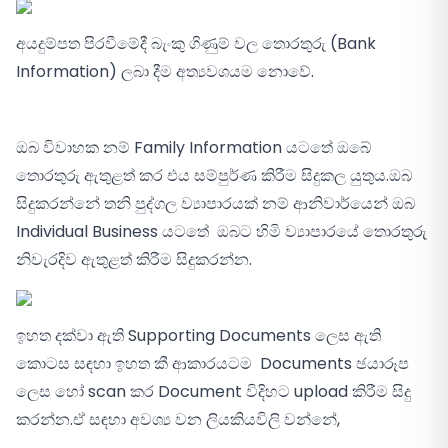
අයදුම්පත පිරවීමේදී බැංකු ගිණුම් වල තොරතුරු (Bank
Information) ලබා දීම අත්‍යවශයම නොවේ.
ඔබ විවාහක නම් Family Information යටතේ ඔබේ
තොරතුරු ඇතුළත් කර එය සම්පුර්ණ කිරීම සිදුකල යුතුය.ඔබ
සිදුකරන්නේ තනි පුද්ගල ව්‍යාපාරයක් නම් ආනිවාර්යෙන් ඔබ
Individual Business යටතේ ඔබට හිමි ව්‍යාපාරයේ තොරතුරු
නිවැරදිව ඇතුළත් කිරීම සිදුකරන්න.
ඉහත දක්වා ඇති Supporting Documents ලෙස ඇති
කොටස සඳහා ඉහත කී ආකාරයටම Documents ඡයාරූප
ලෙස හෝ scan කර Document විදිහට upload කිරීම සිදු
කරන්න.ඒ සඳහා අවශ්‍ය වන ලියකියවිලි වන්නේ,