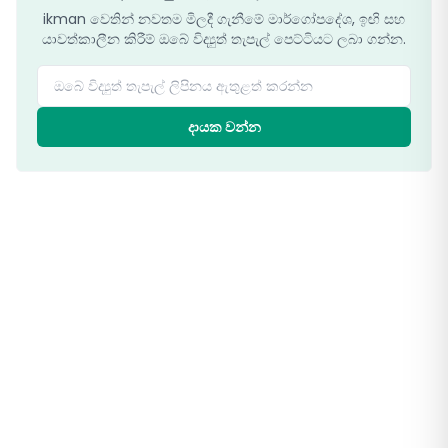
ikman වෙතින් නවතම මිලදී ගැනීමේ මාර්ගෝපදේශ, ඉඟි සහ
යාවත්කාලීන කිරීම් ඔබේ විද්‍යුත් තැපැල් පෙට්ටියට ලබා ගන්න.
ඔබේ විද්‍යුත් තැපැල් ලිපිනය ඇතුළත් කරන්න
දායක වන්න