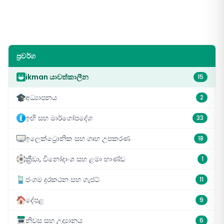
ප්‍රවර්ග
ikman යාවත්කාලීන
15
අධ්‍යාපනය
2
ඉඟි සහ මාර්ගෝපදේශ
33
ඉලෙක්ට්‍රොනික සහ ගෘහ උපකරණ
18
ක්‍රීඩා, විනෝදාංශ සහ ළමා භාණ්ඩ
1
ජංගම දුරකථන සහ ගැජට්
11
දේපළ
9
නිවස සහ උද්‍යානය
6