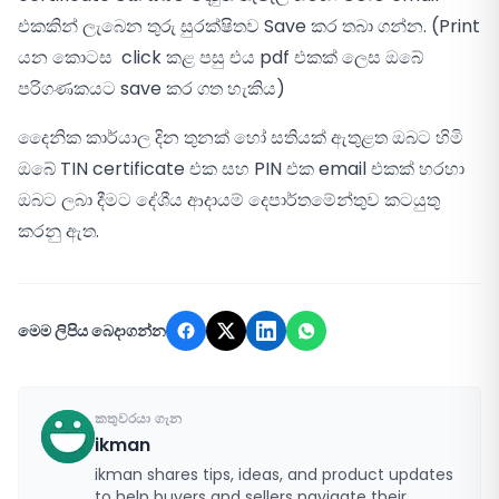
එකකින් ලැබෙන තුරු සුරක්ෂිතව Save කර තබා ගන්න. (Print
යන කොටස click කළ පසු එය pdf එකක් ලෙස ඔබේ
පරිගණකයට save කර ගත හැකිය)
දෛනික කාර්යාල දින තුනක් හෝ සතියක් ඇතුළත ඔබට හිමි
ඔබේ TIN certificate එක සහ PIN එක email එකක් හරහා
ඔබට ලබා දීමට දේශීය ආදායම් දෙපාර්තමේන්තුව කටයුතු
කරනු ඇත.
මෙම ලිපිය බෙදාගන්න
කතුවරයා ගැන
ikman
ikman shares tips, ideas, and product updates
to help buyers and sellers navigate their