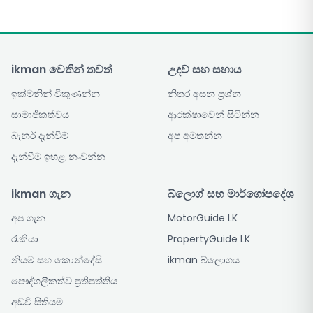
ikman වෙතින් තවත්
උදව් සහ සහාය
ඉක්මනින් විකුණන්න
නිතර අසන ප්‍රශ්න
සාමාජිකත්වය
ආරක්ෂාවෙන් සිටින්න
බැනර් දැන්වීම්
අප අමතන්න
දැන්වීම ඉහළ නංවන්න
ikman ගැන
බ්ලොග් සහ මාර්ගෝපදේශ
අප ගැන
MotorGuide LK
රැකියා
PropertyGuide LK
නියම සහ කොන්දේසි
ikman බ්ලොගය
පෞද්ගලිකත්ව ප්‍රතිපත්තිය
අඩවි සිතියම