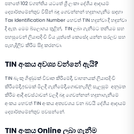
පනතේ 102 වගන්තිය යටතේ ශ්‍රී ලංකා දේශීය ආදායම්
දෙපාර්තමේන්තුව විසින් බඳු ගෙවන්නන් හදුනාගැනීම සඳහා
Tax Identification Number හෙවත් TIN හදුන්වා දී හඳුන්වා
දී ඇත. මෙම බ්ලොගය තුළින්, TIN ලබා ගැනීමට තනියම සහ
පහසුවෙන් ලියාපදිංචි විය යුත්තේ කෙසේද යන්න සරලව සහ
පැහැදිලිව කිරීම සිදු කරනවා.
TIN අංකය අවශ්‍ය වන්නේ ඇයි?
TIN බැංකු ගිණුමක් විවෘත කිරීමේදී, වාහනයක් ලියාපදිංචි
කිරීමේදී,ඉඩමක් මිලදී ගැනීමේදී,‌ගොඩනැගිලි සැලසුම් අනුමත
කිරීම ආදී අවස්ථාවන් වලදී බඳු ගෙවන්නන් හදුනාගැනීමේ
අංකය හෙවත් TIN අංකය අත්‍යවශය වන බවයි දේශීය ආදායම්
දෙපාර්තමේන්තුව පවසන්නේ.
TIN අංකය Online ලබා ගැනීම