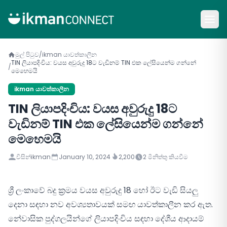
මුල් පිටුව
/
ikman යාවත්කාලීන
TIN ලියාපදිංචිය: වයස අවුරුදු 18ට වැඩිනම් TIN එක ලේසියෙන්ම ගන්නේ
/
මෙහෙමයි
ikman යාවත්කාලීන
TIN ලියාපදිංචිය: වයස අවුරුදු 18ට
වැඩිනම් TIN එක ලේසියෙන්ම ගන්නේ
මෙහෙමයි
විසින්
ikman
January 10, 2024
2,200
2
මිනිත්තු කියවීම
ශ්‍රී ලංකාවේ බදු ක්‍රමය වයස අවුරුදු 18 හෝ ඊට වැඩි සියලු
දෙනා සඳහා නව අවශ්‍යතාවයක් සමඟ යාවත්කාලීන කර ඇත.
නේවාසික පුද්ගලයින්ගේ ලියාපදිංචිය සඳහා දේශීය ආදායම්