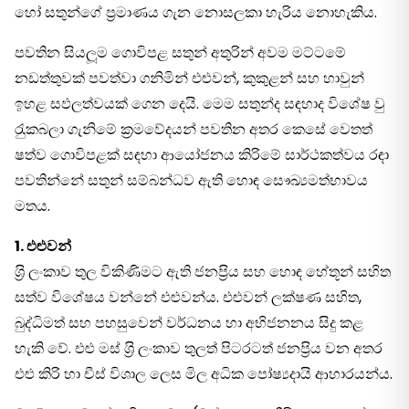
හෝ සතුන්ගේ ප‍්‍රමාණය ගැන නොසලකා හැරිය නොහැකිය.
පවතින සියලූම ගොවිපළ සතුන් අතුරින් අවම මට්ටමේ
නඩත්තුවක් පවත්වා ගනිමින් එළුවන්, කුකුළන් සහ හාවුන්
ඉහළ සඵලත්වයක් ගෙන දෙයි. මෙම සතුන්ද සඳහාද විශේෂ වු
රැුකබලා ගැනිමේ ක‍්‍රමවේදයන් පවතින අතර කෙසේ වෙතත්
ෂත්ව ගොවිපළක් සඳහා ආයෝජනය කිරිමේ සාර්ථකත්වය රඳා
පවතින්නේ සතුන් සම්බන්ධව ඇති හොඳ සෞඛ්‍යමත්භාවය
මතය.
1. එළුවන්
ශ‍්‍රි ලංකාව තුල විකිණිමට ඇති ජනප‍්‍රිය සහ හොඳ හේතූන් සහිත
සත්ව විශේෂය වන්නේ එළුවන්ය. එළුවන් ලක්ෂණ සහිත,
බුද්ධිමත් සහ පහසුවෙන් වර්ධනය හා අභිජනනය සිදු කළ
හැකි වේ. එළු මස් ශ‍්‍රි ලංකාව තුලත් පිටරටත් ජනප‍්‍රිය වන අතර
එළු කිරි හා චීස් විශාල ලෙස මිල අධික පෝෂ්‍යදායි ආහාරයන්ය.