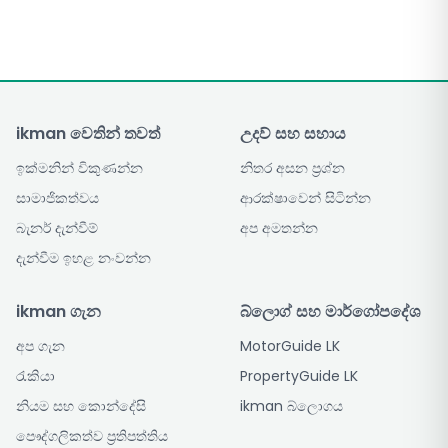
ikman වෙතින් තවත්
උදව් සහ සහාය
ඉක්මනින් විකුණන්න
නිතර අසන ප්‍රශ්න
සාමාජිකත්වය
ආරක්ෂාවෙන් සිටින්න
බැනර් දැන්වීම්
අප අමතන්න
දැන්වීම ඉහළ නංවන්න
ikman ගැන
බ්ලොග් සහ මාර්ගෝපදේශ
අප ගැන
MotorGuide LK
රැකියා
PropertyGuide LK
නියම සහ කොන්දේසි
ikman බ්ලොගය
පෞද්ගලිකත්ව ප්‍රතිපත්තිය