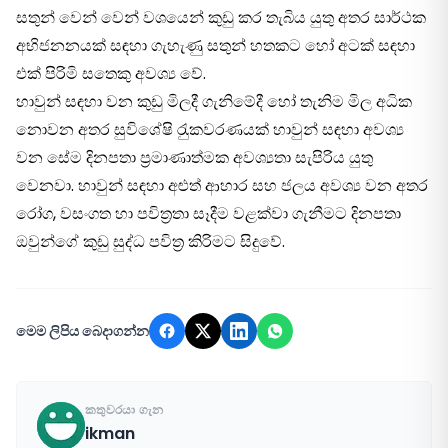
සතුන් වෙන් වෙන් වශයෙන් කුඩු කර තැබිය යුතු අතර සාර්ථක
අභිජනනයක් සඳහා ගැහැණු සතුන් හතකට හෝ අටක් සඳහා
එක් පිරිමි සතෙකු අවශ්‍ය වේ.
හාවුන් සඳහා වන කුඩු මිලදී ගැනිමේදී හෝ තැනිම මිල අධික
නොවන අතර සුවිශේෂි රැුකවරණයක් හාවුන් සඳහා අවශ්‍ය
වන සේම දිනපතා ප‍්‍රමාණාත්මක අවශ්‍යතා සැපිරිය යුතු
වෙනවා. හාවුන් සඳහා අළුත් ආහාර සහ ජලය අවශ්‍ය වන අතර
රෝග, වසංගත හා පවිත‍්‍රතා සෑදීම වළක්වා ගැනීමට දිනපතා
ඔවුන්ගේ කුඩු සුද්ධ පවිත‍්‍ර කිරිමට සිදුවේ.
මෙම ලිපිය බෙදාගන්න
කතුවරයා ගැන
ikman