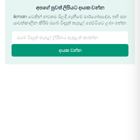
අපගේ පුවත් ලිපියට දායක වන්න
ikman වෙතින් නවතම මිලදී ගැනීමේ මාර්ගෝපදේශ, ඉඟි සහ
යාවත්කාලීන කිරීම් ඔබේ විද්‍යුත් තැපැල් පෙට්ටියට ලබා ගන්න.
ඔබේ විද්‍යුත් තැපැල් ලිපිනය ඇතුළත් කරන්න
දායක වන්න