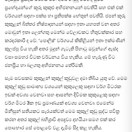
ප‍්‍රභේදයන්ගේ කූරූ කුකුළු අභිජනනයන් පවතියි සහ එක් එක්
වර්ගයන් සඳහා පක්ස හා ප‍්‍රතිපක්ෂ හේතුන් පවතියි. ජපන් කූරූ
කුකුළන් බිත්තර නිෂ්පාදනයන් සඳහා ඉතා යහපත් වන අතර
මොවුන් ඉතා ලෙන්ගතු මෙන්ම වේලාවකට හිතුවක්කාර සහ
කරදරකාරි ද වේ. ’පොලිෂ්’ වර්ගයේ කිකිළියන් ඉතා ඉක්මණින්
කුලප්පු විය හැකි අතර මුදුන් ගැටැති පිහාටු ඔවුන්ගේ ඇස්ද
වසා සමහර විටක වර්ධනය විය හැකිය. මේ හැරුණු විට
ජනප‍්‍රිය හා බලගතු අභිජනනය තේරිමකි.
සෑම සවසකම කුකුළන් කුකුල් කූඩුවල දමා තිබිය යුතු වේ. මෙම
කුකුල් කූඩු සාමාන්‍ය වශයෙන් කුකුලෙකු සඳහා වර්ග මිටරක
ඉඩක් අවශ්‍ය වෙනවා සහ ආසන්න දිවිමක කුකුළෙකු සඳහා
වර්ග මිටර 3ක ඉඩ ප‍්‍රමාණයක් අවශ්‍ය වෙනවා. එමෙන්ම
මිනිසුන් සතියකට සැරයක්වත් මෙම කුකුල් කූඩු සුද්ධ පවිත‍්‍ර
කරන අතර කුකුල් බහිශ‍්‍රාවි අපද්‍රව්‍ය දහයියා සමග එක් කර
පොහොර සේ පොළවේ වළ දැමිම සිදු කළ හැකිය.