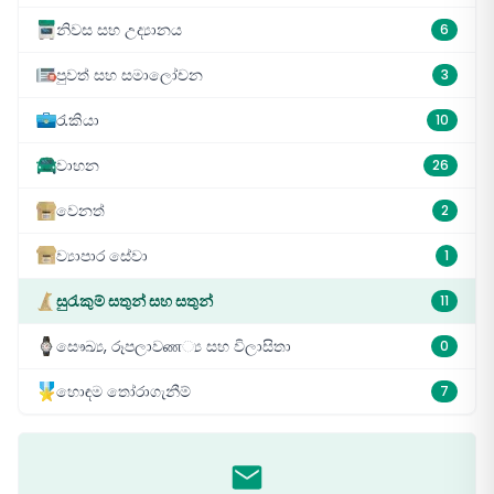
නිවස සහ උද්‍යානය
6
පුවත් සහ සමාලෝචන
3
රැකියා
10
වාහන
26
වෙනත්
2
ව්‍යාපාර සේවා
1
සුරැකුම් සතුන් සහ සතුන්
11
සෞඛ්‍ය, රූපලාවண්‍ය සහ විලාසිතා
0
හොඳම තෝරාගැනීම්
7