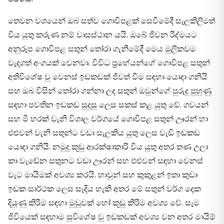
තෙවන වශයෙන් ඔබ සත්ව ගොවිපළක් සෙවීමේදී සැලකිලිමත්
විය යුතු කරුණ නම් වාසස්ථාන යයි. ඔබේ ජිවන රිද්මයට
අනුරූප ගොවිපළ සතුන් තෝරා ගැනීමේදී මෙය මුලිකවම
වැදගත් අංගයක් වෙනවා. විවිධ ප‍්‍රභේයන්ගේ ගොවිපළ සතුන්
අතිවිශේෂ වු වෙනස් ඉඩකඩක් ජිවත් වීම සඳහා යොදා ගනියි
සහ ඔබ විසින් තෝරා ගන්නා ලද සතුන් ඔවුන්ගේ පුරුදු පුහුණු
සඳහා පවතින ඉඩකඩ සුදුසු ලෙස සකස් කළ යුතු වේ. ගවයන්
සහ මී හරක් වැනි විශාල වර්ගයේ ගොවිපළ සතුන් ඌරන් හා
එළුවන් වැනි සතුන්ට වඩා සැලකිය යුතු ලෙස වැඩි ඉඩකඩ
යොදා ගනියි. නමුදු කූඩු ආරක්ෂාකාරි විය යුතු අතර තණ උලා
කා වැඬේන සතුනට වඩා ඌරන් සහ එළුවන් සඳහා වෙනස්
වැට මායිමක් අවශ්‍ය කරයි. හාවුන් සහ කුකුළන් ඉතා කුඩා
ඉඩක සාර්ථක ලෙස සෑදිය හැකි අතර මේ සතුන් වර්ග දෙක
දියුණු කිරිම සඳහා මුඩුවක් හෝ කූඩු කිරිම අවශ්‍ය වේ. සෑම
ජිවියෙක් සඳහාම සුවිශේෂ වු ඉඩකඩක් අවශ්‍ය වන අතර මායිම්