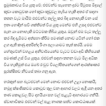
ප‍්‍රමුඛතාවය විය යුතු වේ. එළුවන්ව සෑහෙන දුරට පිටුපස මිදුලේ
කුඩා කොටුවක හෝ කුඩා කූඩුවල තැබිය හැකි අතර ඒ සඳහා
තතන වැට මායිම් එළුවන්ට තල්ලූ කර බිඳ නොහැකි වන සේ
ඉතා හොඳින් සවි ශක්තිමත් විය යුතු මෙන්ම එහි උසද එළුවන්ට
පැන යා නොහැකි මට්ටමක තිබිය යුතුය. ඔවුන් එම වැට තල්ලූ
කර බිඳ දැමිමට අත්සහා කිරිම පමණක් නොව යටින් හෝ එක
ලග ඇති කණු අතරින්ද රිංගා පලා යාමට තැත් කරයි. මෙම
හේතුවේන් වහළය අනිවාර්යෙන්ම වැටට වඩා අඩි කිහිපයක්
පමණක් උස් විය යුතුය. එළුවන් සඳහා තනන වැට මිල අධික
විය හැකිමුත් එය ඔබේ රංචුව විලෝපිතයන්ගෙන් ආරක්ෂාකර
සුරක්ෂිතව නිවසේ තබා ගනු ඇත.
හරකුන් සහ බැටළුවන් මෙන් නොව එළුවන් උළා නොකයි,
නමුදු ක්ෂණිකවම කොටුව තුල වන ආහාර වලට ඇදී යන අතර
තණ කොළවල සිට දහයියා සහ වල් පැළැටි ආහාරයට ගනියි.
ස්වාභාවිකම එළුවන් වල් පැළ නාශක සත්ව කොට්ඨාෂයක්