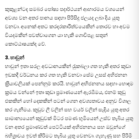
කුකුළන්ටද සමබර පෝෂ්‍ය පදාර්ථයන් ආහාරමය වශයෙන්
අවශ්‍ය වන අතර පානය සඳහා පිරිසිදු ජලයද ලබා දිය යුතු
වනවා. අනෙක් අතට කරදරකාරීත්වයෙකින් තොරව හා අවම
වියදමකින් පවත්වාගෙන යා හැකි ගොවිපළ සතුන්
කොට්ඨාෂයක්ද වේ.
3. හාවුන්
හාවුන් ඉතා සරල අවධානයකින් රැුකබලා ගත හැකි අතර කුඩා
ඉඩකදී වර්ධනය කර ගත හැකි වනවා සේම උසස් අභිජනන
ක‍්‍රියාවලියක් පෙන්නුම් කරයි. හාවුන් අභිජනනය සඳහා හොඳම
ක‍්‍රමය වන්නේ ඉතා කුඩා ප‍්‍රමාණයෙන් ඇරඹීමය, එනම් කුඩු
එකකින් හෝ දෙකකින් පටන් ගෙන අවශ්‍යතාවය අනුව විශාල
කර ගැනීමය. කූඩුව ලී වලින් සහ වයර් වලින් සෑදිය යුතු අතර
සාමාන්‍යයෙන් කුඩුවක් මිටර පමණ භුමියෙන් උස්ව තැබිය යුතු
වන අතර ප‍්‍රමාණවත් පෙට්ටියක් අභිජනනය සහ ඔවුන්ගේ
බහිශ‍්‍රාවය ඉවත් කිරිමට තැබිය යුතු වෙනවා. ගැහැණු සහ පිරිමි