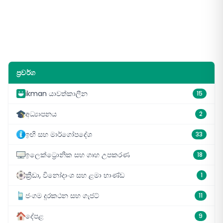
ප්‍රවර්ග
ikman යාවත්කාලීන
15
අධ්‍යාපනය
2
ඉඟි සහ මාර්ගෝපදේශ
33
ඉලෙක්ට්‍රොනික සහ ගෘහ උපකරණ
18
ක්‍රීඩා, විනෝදාංශ සහ ළමා භාණ්ඩ
1
ජංගම දුරකථන සහ ගැජට්
11
දේපළ
9