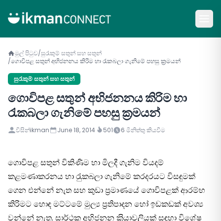
මුල් පිටුව
/
සුරැකුම් සතුන් සහ සතුන්
/
ගොවිපළ සතුන් අභිජනනය කිරිම හා රැකබලා ගැනිමේ පහසු ක‍්‍රමයන්
සුරැකුම් සතුන් සහ සතුන්
ගොවිපළ සතුන් අභිජනනය කිරිම හා
රැකබලා ගැනිමේ පහසු ක‍්‍රමයන්
විසින්
ikman
June 18, 2014
501
6
මිනිත්තු කියවීම
ගොවිපළ සතුන් විකිණිම හා මිලදී ගැනිම වියදම්
කළමණාකරනය හා රැුකබලා ගැනිමේ කරදරයට විසඳුමක්
ගෙන එන්නේ නැත සහ කුඩා ප‍්‍රමාණයේ ගොවිපළක් ආරම්භ
කිරිමට හොඳ මට්ටමේ මුල්‍ය ප‍්‍රතිපාදන හෝ ඉඩකඩක් අවශ්‍ය
වන්නේ නැත. සාර්ථක අභිජනන ක‍්‍රියාවලියක් සඳහා විශේෂ