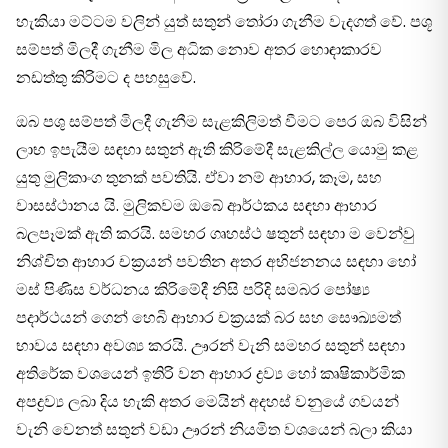
හැකියා මට්ටම වලින් යුත් සතුන් තෝරා ගැනීම වැදගත් වේ. පශූ
සම්පත් මිලදී ගැනීම මිල අධික නොව අතර හොඳාකාරව
නඩත්තු කිරිමට ද පහසුවේ.
ඔබ පශු සම්පත් මිලදී ගැනීම සැළකිලිමත් වීමට පෙර ඔබ විසින්
ලාභ ඉපැයීම සඳහා සතුන් ඇති කිරිමේදී සැළකිල්ල යොමු කළ
යුතු මුලිකාංග තුනක් පවතියි. ඒවා නම් ආහාර, කෑම, සහ
වාසස්ථානය යි. මුලිකවම ඔබේ ආර්ථකය සඳහා ආහාර
බලපෑමක් ඇති කරයි. සමහර ගෘහස්ථ ෂතුන් සඳහා ම වෙන්වු
නිශ්චිත ආහාර චක‍්‍රයන් පවතින අතර අභිජනනය සඳහා හෝ
මස් පිණිස වර්ධනය කිරිමේදී නිසි පරිදි සමබර පෝෂ්‍ය
පදාර්ථයන් ගෙන් හෙබි ආහාර චක‍්‍රයක් බර සහ සෞඛ්‍යමත්
භාවය සඳහා අවශ්‍ය කරයි. ඌරන් වැනි සමහර සතුන් සඳහා
අතිරේක වශයෙන් ඉතිරි වන ආහාර ද්‍රව්‍ය හෝ කෘෂිකාර්මික
අපද්‍රව්‍ය ලබා දිය හැකි අතර මෙයින් අදහස් වනුයේ ගවයන්
වැනි වෙනත් සතුන් වඩා ඌරන් නියමිත වශයෙන් බලා කියා