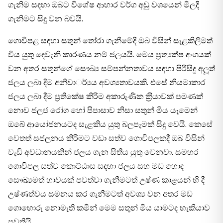
ගැනිම සඳහා ඔබට විශේෂ ආහාර වර්ග අඩු වශයෙන් මිලදී
ගැනිමට සිදු වන බවයි.
ගොවිපළ සඳහා සතුන් තෝරා ගැනීමේදී ඔබ විසින් සැළකිලිමත්
විය යුතු දෙවැනි කාරණය නම් ජලයයි. මෙය ප‍්‍රත්‍යක්ෂ අංගයක්
වන අතර සතුන්ගේ සෞඛ්‍ය සම්පන්නතාවය සඳහා පිරිසිදු අලූත්
ජලය ලබා දිම අනිවාර්්‍යය අවශ්‍යතාවයකි. එසේ නියමාකාර
ජලය ලබා දීම ප‍්‍රතිකේෂ කිරිම අකාරුණික ක‍්‍රියාවක් පමණක්
නොව ජලජ රෝග හෝ පිපාසාව නිසා සතුන් මිය යෑමෙන්
ඔබේ ආයෝජනයටද සැළකිය යුතු බලපෑමක් සිදු වෙයි. කෙසේ
වෙතත් සජලනය කිරිමට වඩා සත්ව ගොවිපලකදී ඔබ විසින්
වැඩි අවධානයකින් ජලය ගැන සිතිය යුතු වෙනවා. සමහර
ගොවිපල සත්ව කොට්ඨාස සඳහා ජලය සහ මඩ හොඳ
සෞඛ්‍යමත් භාවයක් පවත්වා ගැනීමටත් උෂ්ණ කාළයන් හි දී
උෂ්ණත්වය සමනය කර ගැනීමටත් අවශ්‍ය වන අතර මඩ
ගොහොරු නොමැති කමින් මෙම සතුන් මිය යාමටද හැකියාව
පවතියි.