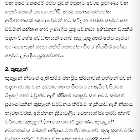
වන අතර කෙතරම් රළුව වුවත් එවුනට අවශ්‍ය ප‍්‍රමාණය වන
තෙක් මෙසේ සොයා ගනියි. නමුදු සෞඛ්‍ය සම්පන්න
අභිජනනයක් සඳහා එළුවන් හට සරිලන පෝෂ්‍ය පදාර්ථ සහ
විටමින් සහිත ආහාර ලාබා දිය යුතු වෙනවා. අභිජනන වගකීම
සඳහා විශේෂ අවධානයක් යොමු කළ යුතු අතර ෂත්ව පැටියා
සහ අනෙකුන් සඳහා ඔක්ති සම්පන්න වීමට නියමිත් පෝෂ්‍ය
පදාර්ථ ලබා දිය යුතු වෙනවා.
2. කුකුළන්
කුකුළන් නිවසේ ඇති කිරිම ජනප‍්‍රිය කි‍්‍රයාවක් වන්නේ ඔවුන්
සඳහා අවශ්‍ය වන ඉඩකඩ ඉතාම සීමත වන බැවින්, පිටුපස
මිදුලේ හෝ ඔවුන්ව ඇති කිරිමේ පහසුව සහ අවම සම්පත්
ප‍්‍රමාණයකින් කුකුළන් වර්ධනය කිරිමට හැකියාව ඇති නිසාය.
නැවත වරක්, අභිජනන ක‍්‍රියාවලිය වෙනසක් සිදු කරයි කිනම්
වර්ගයක කුකුළන් (හා කොපමණ ප‍්‍රමාණය කුකුළන්*
අවශ්‍යතාවය ඔබගේ අභිප‍්‍රාය මත තිරණය වේ. කූරූ කුකුළු වර්ග
වැඩිපුර ප‍්‍රසිද්ධ වර්ගය වන අතර නමුදු මෙහිදි පුළුප්