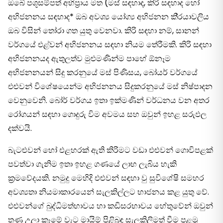
ඔබේ පශූසම්පත් අභිප‍්‍රාය මත (මස් සඳහාද, කිරි සඳහාද හෝ
අභිජනනය සඳහාද* ඔබ අවශ්‍ය යෝග්‍ය අභිජනන කි‍්‍රයාවලිය
ඔබ විසින් තෝරා ගත යුතු වෙනවා. කිරි සඳහා නම්, සානන්
වර්ගයේ එළ්වන් අභිජනනය සඳහා නියම තේරීමකි. කිරි සඳහා
අභිජනනයද ඇතුලත්ව මුළුමණින්ම පාහේ ඕනෑම
අභිජනනයන් සිදු කරනුයේ මස් පිණිසය, බෝයර් වර්ගයේ
එළුවන් විශේෂයෙන්ම අභිජනනය සිදුකරනුයේ මස් නිෂ්පාදන
වෙනුවෙනි. බෝර් වර්ගය ඉතා ඉක්මණින් වර්ධනය වන අතර
රෝගයන් සඳහා ගොදුරු විම අවමය සහ ඔවුන් ඉහළ සරුඵල
දක්වයි.
බැටළුවන් හෝ එළහරක් ඇති කිරිමට වඩා එළුවන් ගොවිපළක්
පවත්වා ගැනිම ඉතා ඉහළ ගණයේ ලාභ ලැබිය හැකි
ක‍්‍රමවේදයකි. නමුදු මෙහිදි එළුවන් සඳහා වු සුවිශේෂි සමහර
අවශ්‍යතා නියමාකාරයෙන් සැලකිල්ලට භාජනය කළ යුතු වේ.
එළුවන්ගේ බුද්ධිමත්භාවය හා කඩිසරභාවය හේතුවේන් ඔවුන්
තණ උලා කෑමේ වැට මායිම් පිළිබඳ සැලකිලිමත් වීම පළමු